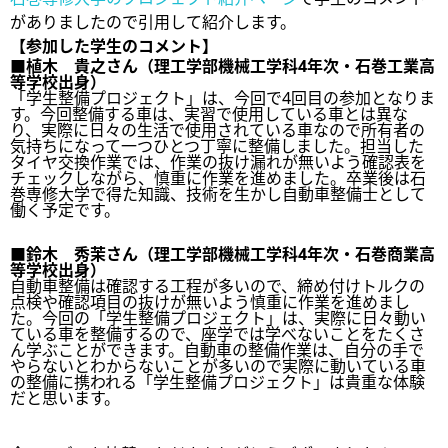
がありましたので引用して紹介します。
【参加した学生のコメント】
■植木 貴之さん（理工学部機械工学科4年次・石巻工業高
等学校出身）
「学生整備プロジェクト」は、今回で4回目の参加となりま
す。今回整備する車は、実習で使用している車とは異な
り、実際に日々の生活で使用されている車なので所有者の
気持ちになって一つひとつ丁寧に整備しました。担当した
タイヤ交換作業では、作業の抜け漏れが無いよう確認表を
チェックしながら、慎重に作業を進めました。卒業後は石
巻専修大学で得た知識、技術を生かし自動車整備士として
働く予定です。
■鈴木 秀茉さん（理工学部機械工学科4年次・石巻商業高
等学校出身）
自動車整備は確認する工程が多いので、締め付けトルクの
点検や確認項目の抜けが無いよう慎重に作業を進めまし
た。今回の「学生整備プロジェクト」は、実際に日々動い
ている車を整備するので、座学では学べないことをたくさ
ん学ぶことができます。自動車の整備作業は、自分の手で
やらないとわからないことが多いので実際に動いている車
の整備に携われる「学生整備プロジェクト」は貴重な体験
だと思います。