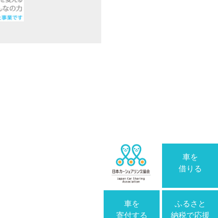
車を
借りる
車を
ふるさと
寄付する
納税で応援