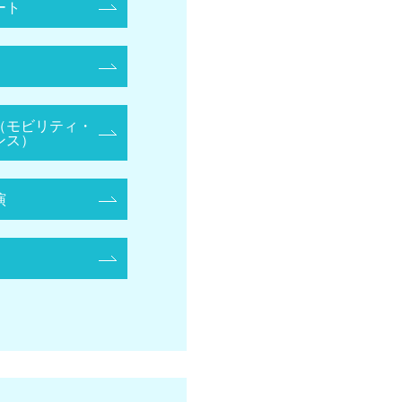
ート
（モビリティ・
ンス）
演