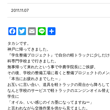
2011.11.07
Facebook
Twitter
Email
Line
共
有
タカシです。
神戸に帰ってきました。
『学生整備プロジェクト』で自分の軽トラックに少しだけ
科専門学校まで行きました。
無事帰って来れたという事で中農学院長にご挨拶。
その後、学校の整備工場に着くと整備プロジェクトのメン
「本当にお疲れさまでした～」
お互いに言い合い、道具を軽トラックの荷台から降ろして
なんと学校のサービスで軽トラックのエンジンオイル替え
学生に
「オイル、いい感じのイカ墨になってますねー」
と言われながら交換作業を傍から見てました。