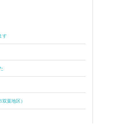
ます
た
市双葉地区）