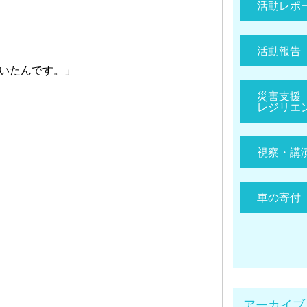
活動レポ
活動報告
いたんです。」
災害支援
レジリエ
視察・講
車の寄付
アーカイブ