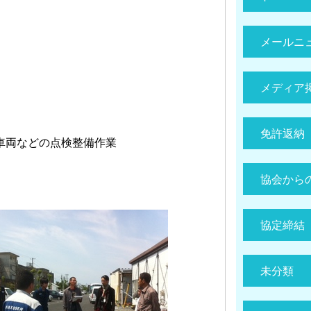
メールニ
メディア
免許返納
車両などの点検整備作業
協会から
協定締結
未分類