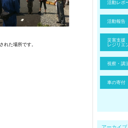
活動レポ
活動報告
災害支援
された場所です。
レジリエ
視察・講
車の寄付
アーカイブ