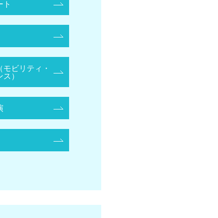
ート
（モビリティ・
ンス）
演