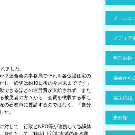
メールニ
メディア
免許返納
されました。
か？連合会の事務局でそれを各仮設住宅の
協会から
だし、締切は約10日後の今月末までです」
動できるほどの運営費が支給されず、また
る被災者の方々から、会費を徴収する事も
協定締結
況の石巻市に要請するのではなく、『自分
した。
未分類
に対して、行政とNPO等が連携して協議体
。条件として、1年以上活動実績のある非