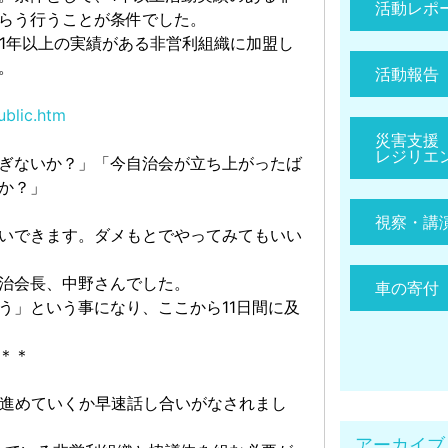
活動レポ
らう行うことが条件でした。
1年以上の実績がある非営利組織に加盟し
。
活動報告
ublic.htm
災害支援
レジリエ
ぎないか？」「今自治会が立ち上がったば
か？」
視察・講
いできます。ダメもとでやってみてもいい
治会長、中野さんでした。
車の寄付
う」という事になり、ここから11日間に及
＊＊
う進めていくか早速話し合いがなされまし
アーカイブ