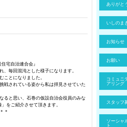
ありがと
いしのま
お知らせ
お願い
設住宅自治連合会』
れ、毎回混沌とした様子になります。
むことになりました。
コミュニ
アリング
挑戦されている姿から私は拝見させていた
なると思い、石巻の仮設自治会役員のみな
スタッフ
録」をご紹介させて頂きます。
＊＊
ソーシャ
ト