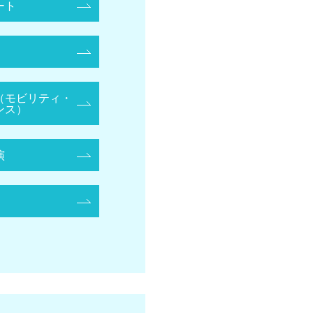
ート
（モビリティ・
ンス）
演