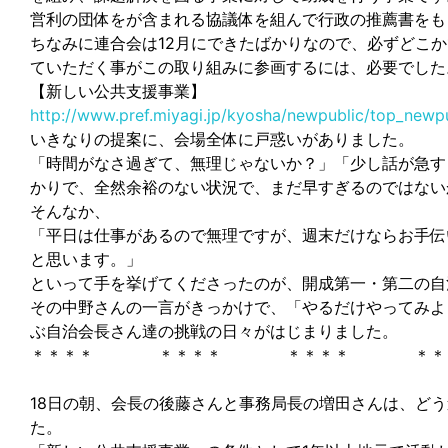
営利の団体をが含まれる協議体を組んで行政の推薦書をも
ちなみに連合会は12月にできたばかりなので、必ずどこか
ていただく事がこの取り組みに参画するには、必要でした
【新しい公共支援事業】
http://www.pref.miyagi.jp/kyosha/newpublic/top_newp
いきなりの提案に、会場全体に戸惑いがありました。
「時間がなさ過ぎて、無理じゃないか？」「少し話が急す
かりで、全然余裕のない状況で、まだ早すぎるのではない
そんなか、
「平日は仕事があるので無理ですが、週末だけならお手伝
と思います。」
といって手を挙げてくださったのが、開成第一・第二の自
その中野さんの一言がきっかけで、「やるだけやってみよ
ぶ自治会長さん達の挑戦の日々がはじまりました。
＊＊＊＊ ＊＊＊＊ ＊＊＊＊ ＊＊
18日の朝、会長の後藤さんと事務局長の増田さんは、ど
た。