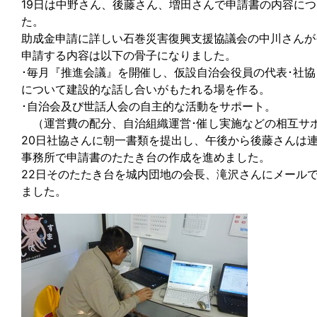
19日は中野さん、後藤さん、増田さんで申請書の内容に
た。
助成金申請に詳しい石巻災害復興支援協議会の中川さんが
申請する内容は以下の骨子になりました。
･毎月『推進会議』を開催し、仮設自治会役員の代表･社協
について建設的な話し合いがもたれる場を作る。
･自治会及び世話人会の自主的な活動をサポート。
（運営費の配分、自治組織運営･催し実施などの相互サ
20日社協さんに朝一書類を提出し、午後から後藤さんは
事務所で申請書のたたき台の作成を進めました。
22日そのたたき台を城内団地の会長、滝沢さんにメール
ました。