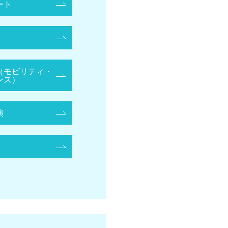
ート
（モビリティ・
ンス）
演