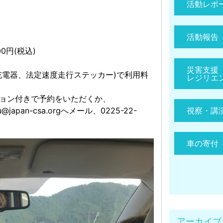
活動レポ
活動報告
0円(税込)
災害支援
充電器、法定速度走行ステッカー)で利用料
レジリエ
ョン付きで予約をいただくか、
@japan-csa.orgへメール、0225-22-
視察・講
車の寄付
アーカイブ