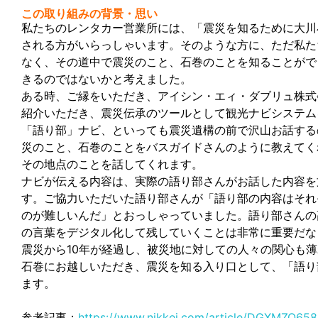
この取り組みの背景・思い
私たちのレンタカー営業所には、「震災を知るために大川
される方がいらっしゃいます。そのような方に、ただ私た
なく、その道中で震災のこと、石巻のことを知ることがで
きるのではないかと考えました。
ある時、ご縁をいただき、アイシン・エィ・ダブリュ株式
紹介いただき、震災伝承のツールとして観光ナビシステム
「語り部」ナビ、といっても震災遺構の前で沢山お話する
災のこと、石巻のことをバスガイドさんのように教えてく
その地点のことを話してくれます。
ナビが伝える内容は、実際の語り部さんがお話した内容を
す。ご協力いただいた語り部さんが「語り部の内容はそれ
のが難しいんだ」とおっしゃっていました。語り部さんの
の言葉をデジタル化して残していくことは非常に重要だな
震災から10年が経過し、被災地に対しての人々の関心も
石巻にお越しいただき、震災を知る入り口として、「語り
ます。
参考記事：
https://www.nikkei.com/article/DGXMZO6