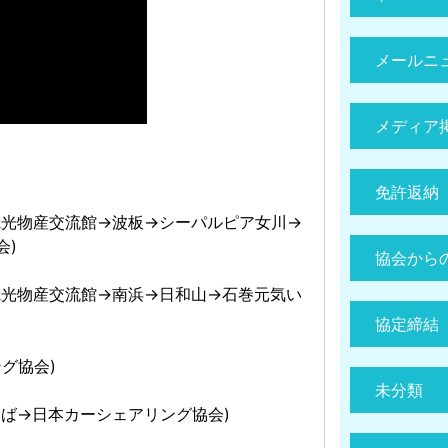
メールニ
メディア
免許返納
観光物産交流館→波板→シーパルピア女川→
会)
協会から
観光物産交流館→南浜→日和山→石巻元気い
協定締結
グ協会)
未分類
ば→日本カーシェアリング協会)