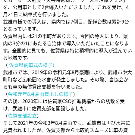
を、公用車として2台導入いただきました。これを受け、4
月21日に納車式を行いました。
武雄市様での導入は、県内では7例目、配備台数は累計9台
となっています。
佐賀県内には21の市町があります。今回の導入により、県
内の3分の1にあたる自治体で導入いただいたことになりま
す。全国的に見ても、佐賀県は特に積極的に導入が進んでい
る地域です。
（
佐賀県納車式の様子）
武雄市では、2019年の令和元年8月豪雨により、武雄市や大
町町など広範囲で水害が発生しました。その際、当協会か
らも車の無償貸出支援を行いました。
（
令和元年8月豪雨貸出しの様子
)
その後、2020年には佐賀県CSO推進機構からの誘致を受
け、武雄市に佐賀支部を開設しました。
（
佐賀支部設立
）
そして2021年の令和3年8月豪雨でも、武雄市は再び水害に
見舞われましたが、佐賀支部から比較的スムーズに車の貸