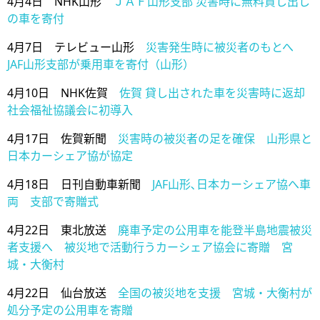
4月4日 NHK山形
ＪＡＦ山形支部 災害時に無料貸し出し
の車を寄付
4月7日 テレビュー山形
災害発生時に被災者のもとへ
JAF山形支部が乗用車を寄付（山形）
4月10日 NHK佐賀
佐賀 貸し出された車を災害時に返却
社会福祉協議会に初導入
4月17日 佐賀新聞
災害時の被災者の足を確保 山形県と
日本カーシェア協が協定
4月18日 日刊自動車新聞
JAF山形､日本カーシェア協へ車
両 支部で寄贈式
4月22日 東北放送
廃車予定の公用車を能登半島地震被災
者支援へ 被災地で活動行うカーシェア協会に寄贈 宮
城・大衡村
4月22日 仙台放送
全国の被災地を支援 宮城・大衡村が
処分予定の公用車を寄贈