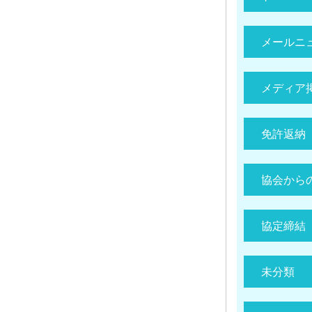
メールニ
メディア
免許返納
協会から
協定締結
未分類