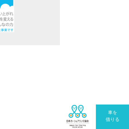
車を
借りる