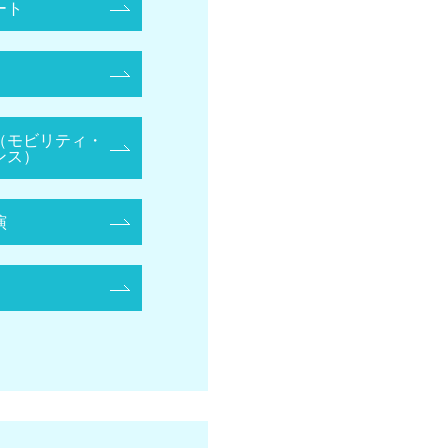
ート
（モビリティ・
ンス）
演