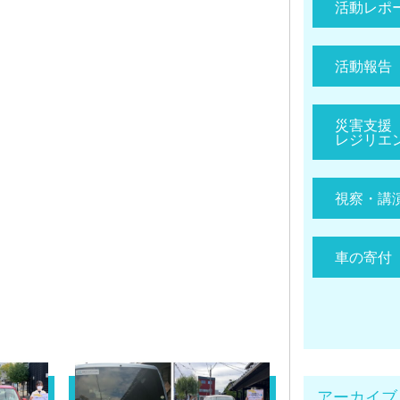
活動レポ
活動報告
災害支援
レジリエ
視察・講
車の寄付
アーカイブ