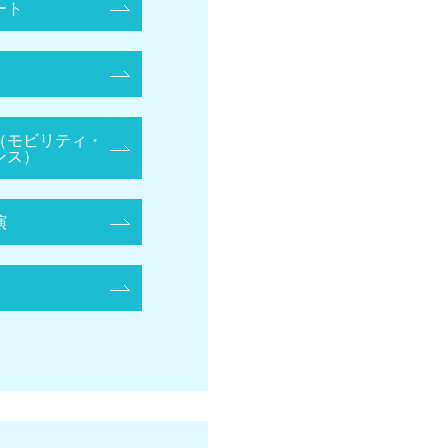
ート
（モビリティ・
ンス）
演