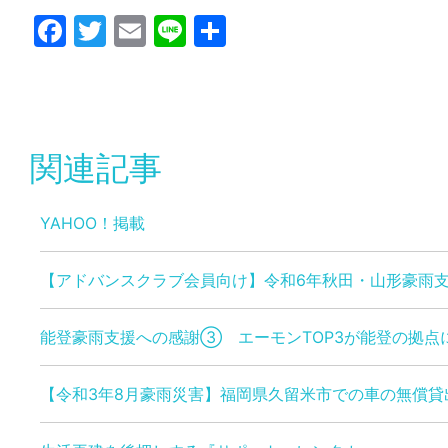
Facebook
Twitter
Email
Line
共
有
関連記事
YAHOO！掲載
【アドバンスクラブ会員向け】令和6年秋田・山形豪雨
能登豪雨支援への感謝③ エーモンTOP3が能登の拠点
【令和3年8月豪雨災害】福岡県久留米市での車の無償貸