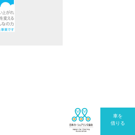
車を
借りる