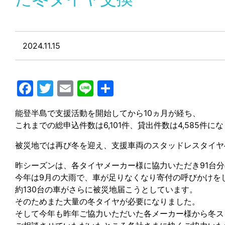
2024.11.15
Facebook
Twitter
Email
Line
共
有
能登半島で支援活動を開始してから10ヵ月が経ち、
これまでの総申込件数は6,101件、貸出件数は4,585件に
被災地では再び冬を迎え、支援車両のスタッドレスタイヤ
昨シーズンは、各タイヤメーカー様に協力いただき91台
今年は9月の大雨で、車が足りなくなり寄付の呼びかけを
約130台の車がさらに被災地届こうとしています。
そのためまた大量の冬タイヤが必要になりました。
そして今年も昨年ご協力いただいた各メーカー様から冬ス