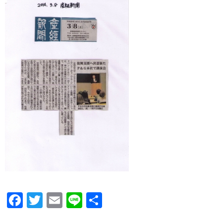
Facebook
Twitter
Email
Line
共
有