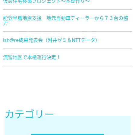
仮設住宅移築プロジェクト～基礎作り～
能登半島地震支援 地元自動車ディーラーから７３台の協
力
ish@re成果発表会（舛井ゼミ＆NTTデータ）
流留地区で本格運行決定！
カテゴリー