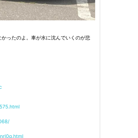
なかったのよ。車が水に沈んでいくのが悲
c
575.html
068/
nrl0g.html