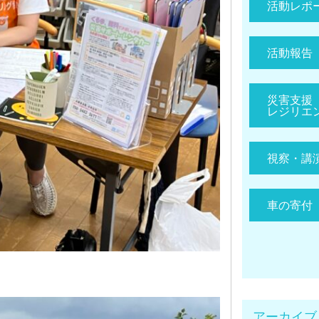
活動レポ
活動報告
災害支援
レジリエ
視察・講
車の寄付
アーカイブ