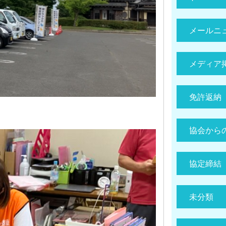
メールニ
メディア
免許返納
協会から
協定締結
未分類