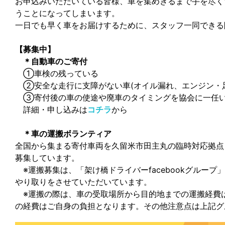
お申込みいただいている皆様、車を集めきるまで手を尽く
うことになってしまいます。
一日でも早く車をお届けするために、スタッフ一同できる
【募集中】
＊自動車のご寄付
①車検の残っている
②安全な走行に支障がない車(オイル漏れ、エンジン・足
③寄付後の車の使途や廃車のタイミングを協会に一任
詳細・申し込みは
コチラ
から
＊車の運搬ボランティア
全国から集まる寄付車両を久留米市田主丸の臨時対応拠点
募集しています。
※運搬募集は、「架け橋ドライバーfacebookグルー
やり取りをさせていただいています。
※運搬の際は、車の受取場所から目的地までの運搬経費
の経費はご自身の負担となります。その他注意点は上記グ