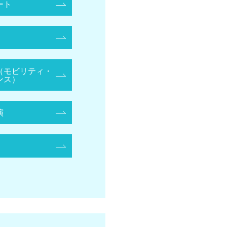
ート
（モビリティ・
ンス）
演