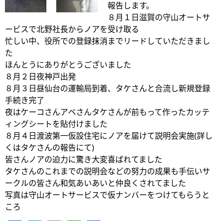
報告します。
８月１日滋賀の守山オートサ
ービスで北野社長からノアを受け取る
忙しい中、役所での登録抹消までリードしていただきまし
た
ほんとうにありがとうございました
８月２日夜神戸出発
８月３日昼仙台の運輸局到着、タケさんと合流し新規登録
手続き完了
夜はケーコさんアベさんタケさんが前もって作ったカッテ
ィングシートを貼付けました
８月４日渡波第一仮設住宅にノアを届けて説明会実施(詳し
くはタケさんの報告にて)
皆さんノアの迫力に驚き大変喜ばれてました
タケさんのこれまでの説明会などの努力の成果も手伝いサ
ークルの皆さん和気あいあいと仲良くされてました
写真は守山オートサービスで仮ナンバーをつけてもらうと
ころ