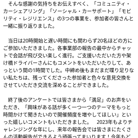
そんな感謝の気持ちをお伝えすべく、「コミュニティ・
カーシェアリング」「ソーシャル・カーサポート」「モビ
リティ・レジリエンス」の3つの事業を、参加者の皆さんと
一緒に振り返りました。
当日は20時開始と遅い時間にも関わらず20名ほどの方に
ご参加いただきました。各事業部の報告の最中からチャッ
トで会話が飛び交い楽しく進行。ご支援いただいた方や架
け橋ドライバーさんにもコメントをいただいたりして、あ
っという間の1時間でした。中締め後もまだまだ喋り足りな
い私たちは、残ってくださった参加者と色々な意見交換を
させていただき交流を深めることができました。
終了後のアンケートでは皆さまから「満足」のお声をい
ただき、「興味がある話が多く一つ一つのテーマをもっと
時間かけて聞きたいので開催頻度を増やしてほしい」とい
った嬉しいコメントもいただきました。 2023年もよりチ
ャレンジングな年にし、来年の報告会では皆さまにたくさ
んの活動報告ができるよう頑張ってまいります！今年もど