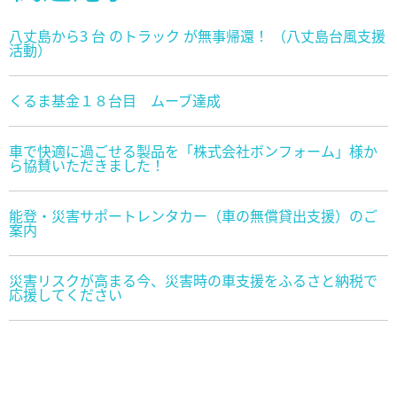
八丈島から3 台 のトラック が無事帰還！ （八丈島台風支援
活動）
くるま基金１８台目 ムーブ達成
車で快適に過ごせる製品を「株式会社ボンフォーム」様か
ら協賛いただきました！
能登・災害サポートレンタカー（車の無償貸出支援）のご
案内
災害リスクが高まる今、災害時の車支援をふるさと納税で
応援してください