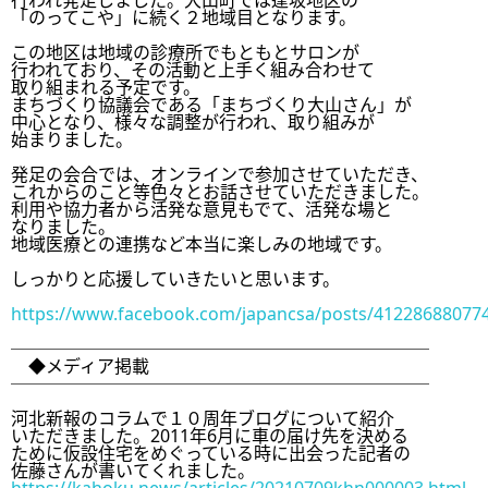
行われ発足しました。大山町では逢坂地区の

「のってこや」に続く２地域目となります。

この地区は地域の診療所でもともとサロンが

行われており、その活動と上手く組み合わせて

取り組まれる予定です。

まちづくり協議会である「まちづくり大山さん」が

中心となり、様々な調整が行われ、取り組みが

始まりました。

発足の会合では、オンラインで参加させていただき、

これからのこと等色々とお話させていただきました。

利用や協力者から活発な意見もでて、活発な場と

なりました。

地域医療との連携など本当に楽しみの地域です。

しっかりと応援していきたいと思います。

https://www.facebook.com/japancsa/posts/41228688077
────────────────────────

　◆メディア掲載

────────────────────────

河北新報のコラムで１０周年ブログについて紹介

いただきました。2011年6月に車の届け先を決める

ために仮設住宅をめぐっている時に出会った記者の
