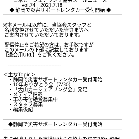
　　日本カーシェアリング協会メールニュース

               vol.74　2021.7.18

　 ◆ 静岡で災害サポートレンタカー受付開始 ◆

━━━━━━━━━━━━━━━━━━━━━━━━

※本メールは以前に、当協会スタッフと

 名刺交換させていただいた皆さま等へ

 ご案内させていただいております。

 配信停止をご希望の方は、お手数ですが

 このメールの下部に記載しております

【退会用URL】をご覧ください。

　----------------------------------

＜主なTopic＞

　・静岡で災害サポートレンタカー受付開始

　・10年ありがとう会（7/30）

　・「大山カーシェアリング会」発足

　・メディア掲載

　・車の寄付絶賛募集中

　・スタッフ募集

　・編集後記

────────────────────────

　◆静岡で災害サポートレンタカー受付開始

────────────────────────
