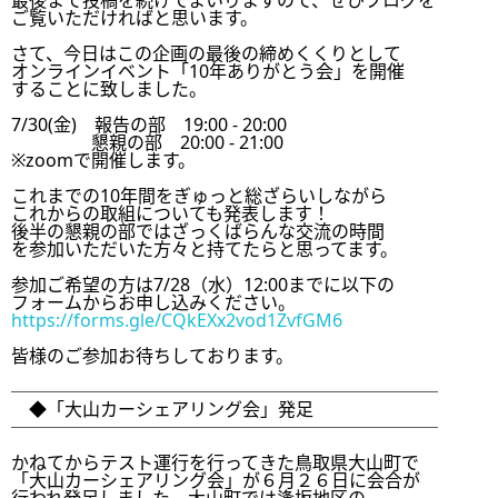
最後まで投稿を続けてまいりますので、ぜひブログを

ご覧いただければと思います。

さて、今日はこの企画の最後の締めくくりとして

オンラインイベント「10年ありがとう会」を開催

することに致しました。

7/30(金)　報告の部　19:00 - 20:00  

　　　　  懇親の部　20:00 - 21:00

※zoomで開催します。

これまでの10年間をぎゅっと総ざらいしながら

これからの取組についても発表します！

後半の懇親の部ではざっくばらんな交流の時間

を参加いただいた方々と持てたらと思ってます。

参加ご希望の方は7/28（水）12:00までに以下の

https://forms.gle/CQkEXx2vod1ZvfGM6
皆様のご参加お待ちしております。

────────────────────────

　◆「大山カーシェアリング会」発足

────────────────────────

かねてからテスト運行を行ってきた鳥取県大山町で

「大山カーシェアリング会」が６月２６日に会合が
