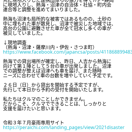
先に現地入りした連携団体らの協力を得て7/9～静岡

に現地入りし、熱海・沼津の自治体・社協・町内会

連合等と調整を進めてまいりました。

熱海も沼津も局所的な被害ではあるものの、土砂の

中に埋もれた車が散見し、沼津で被災した地域では、

高台の公園に避難させた車が全て冠水し多くの車が

被災していました。

↓現地調査

https://www.facebook.com/japancsa/posts/41186889948
熱海での貸出場所が確定し、昨日、人吉から熱海に

向けて第１陣として５台の車が出発しました。沼津

での調整が整えば沼津へも車を届け、また随時

ニーズに合わせて車の台数を増やしていく予定です。

２６日（日）から貸出を開始する予定ですが、

先行して本日から予約の受付を開始いたします。

私たちはクルマのことしかできません。

だからこそ、クルマでできることは、しっかりと

支援を届けたいと思います。

https://peraichi.com/landing_pages/view/2021disaster