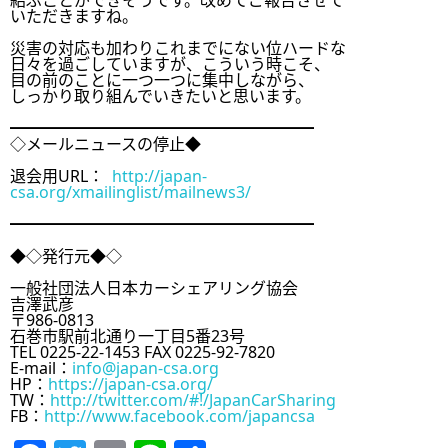
結ぶことができそうです。改めてご報告させて

いただきますね。

災害の対応も加わりこれまでにない位ハードな

日々を過ごしていますが、こういう時こそ、

目の前のことに一つ一つに集中しながら、

しっかり取り組んでいきたいと思います。

━━━━━━━━━━━━━━━━━━━

◇メールニュースの停止◆

退会用URL：  
http://japan-
csa.org/xmailinglist/mailnews3/
━━━━━━━━━━━━━━━━━━━

◆◇発行元◆◇

一般社団法人日本カーシェアリング協会

吉澤武彦

〒986-0813　

石巻市駅前北通り一丁目5番23号

TEL 0225-22-1453 FAX 0225-92-7820

E-mail：
info@japan-csa.org
HP：
https://japan-csa.org/
TW：
http://twitter.com/#!/JapanCarSharing
FB：
http://www.facebook.com/japancsa