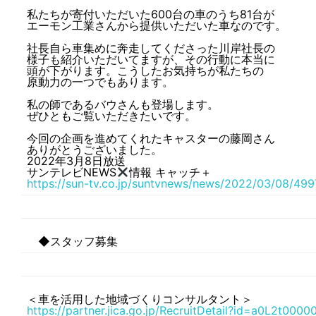
私たちが寄付いただいた600台の車のうち81台が
エーモン工業さんから提供いただいた車なのです。
社長自ら車集めに奔走してくださった川岸社長の
様子も紹介いただいてますが、その行動に本当に
頭が下がります。こうしたお気持ちが私たちの
原動力の一つでもあります。
私の師であるバウさんも登場します。
ぜひともご覧いただきたいです。
今回の企画を進めてくれたキャスターの藤岡さん
ありがとうございました。
2022年3月8日放送
サンテレビNEWS
情報 キャッチ＋
https://sun-tv.co.jp/suntvnews/news/2022/03/08/499
◆スタッフ募集
＜車を活用した地域づくりコンサルタント＞
https://partner.jica.go.jp/RecruitDetail?id=a0L2t00