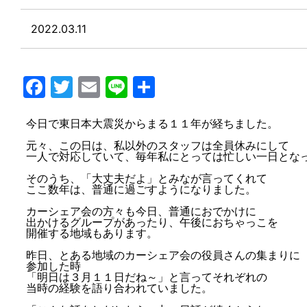
2022.03.11
Facebook
Twitter
Email
Line
共
有
今日で東日本大震災からまる１１年が経ちました。
元々、この日は、私以外のスタッフは全員休みにして
一人で対応していて、毎年私にとっては忙しい一日とな
そのうち、「大丈夫だよ」とみなが言ってくれて
ここ数年は、普通に過ごすようになりました。
カーシェア会の方々も今日、普通におでかけに
出かけるグループがあったり、午後におちゃっこを
開催する地域もあります。
昨日、とある地域のカーシェア会の役員さんの集まりに
参加した時
「明日は３月１１日だね～」と言ってそれぞれの
当時の経験を語り合われていました。