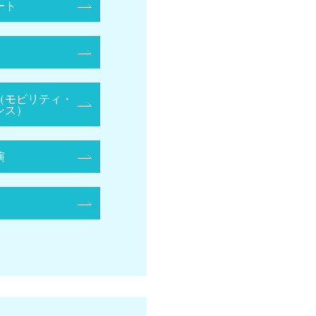
ート
（モビリティ・
ンス）
演