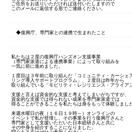
ご住所をお送りいただければ送付いたしますので
このメールに返信する形でご連絡ください。
◆復興庁、専門家との連携で生まれたこと
私たちは２度の復興庁ハンズオン支援事業
（専門家派遣による連携事業）によって取り組みを
一気に前に進めました。
１度目は３年前に取り組んだ「コミュニティ・カーシェ
リング導入サポートプログラム」、２度目は昨年から
取り組んでいる「モビリティ・レジリエンス・アライア
支援と言えば資金的な支援と考えてしまいがちですが、
資金的な支援では得られない成果を専門家派遣では
得ることができることを私たちは身をもって体験しまし
来週水曜日の夜（１６日１９時～）オンラインの
イベントで私が登壇し、その事業を行う復興庁さんと
専門家として支援いただいた日本総研さんと共に
その中身を紹介することになりました。