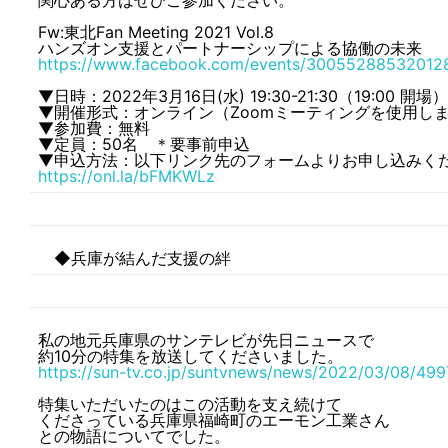
関心ある方はぜひご参加ください。
Fw:東北Fan Meeting 2021 Vol.8
ハンズオン支援とパートナーシップによる協働の未来
https://www.facebook.com/events/30055288532012
▼日時：2022年3月16日(水) 19:30-21:30（19:00 開場）
▼開催形式：オンライン（Zoomミーティングを使用し
▼参加費：無料
▼定員：50名 ＊要事前申込
▼申込方法：以下リンク先のフォームよりお申し込みく
https://onl.la/bFMKWLz
◆兵庫が結んだ支援の絆
私の地元兵庫県のサンテレビが先日ニュースで
約10分の特集を放送してくださいました。
https://sun-tv.co.jp/suntvnews/news/2022/03/08/499
特集いただいたのはこの活動を支え続けて
くださっている兵庫県福崎町のエーモン工業さん
との物語についてでした。