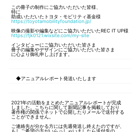
この冊子の制作にご協力いただいた皆様、
特に
助成いただいたトヨタ・モビリティ基金様
https://toyotamobilityfoundation.jp/
映像の撮影や編集などにご協力いただいたREC IT UP様
https://fjk0121.wixsite.com/my-site
インタビューにご協力いただいた皆さま
冊子の編集やデザインにご協力いただいた皆さま
に心より御礼申し上げます。
◆アニュアルレポート発送いたします
2021年の活動をまとめたアニュアルレポートが完成
しました。こちらに関して新聞記事を掲載しており
著作権の関係でネットで公開したりメールで送付する
ことができません。
ご連絡先が分かる方には先週発送し終えたのですが、
もしご希望の方がいらっしゃいましたら送付先の