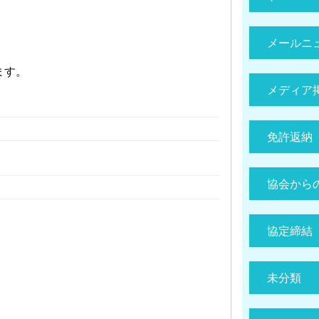
メールニ
ます。
メディア
免許返納
協会から
協定締結
未分類