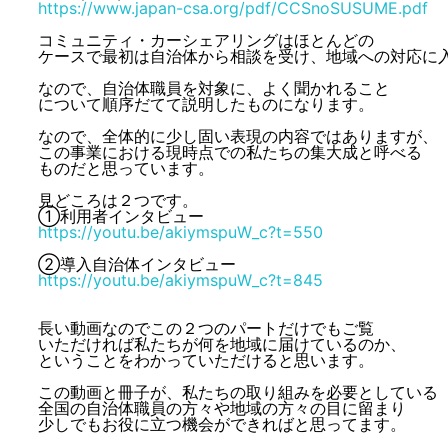
https://www.japan-csa.org/pdf/CCSnoSUSUME.pdf
コミュニティ・カーシェアリングはほとんどの
ケースで最初は自治体から相談を受け、地域への対応に
なので、自治体職員を対象に、よく聞かれること
について順序だてて説明したものになります。
なので、全体的に少し固い表現の内容ではありますが、
この事業における現時点での私たちの集大成と呼べる
ものだと思っています。
見どころは２つです。
①利用者インタビュー
https://youtu.be/akiymspuW_c?t=550
②導入自治体インタビュー
https://youtu.be/akiymspuW_c?t=845
長い動画なのでこの２つのパートだけでもご覧
いただければ私たちが何を地域に届けているのか、
ということをわかっていただけると思います。
この動画と冊子が、私たちの取り組みを必要としている
全国の自治体職員の方々や地域の方々の目に留まり
少しでもお役に立つ機会ができればと思ってます。