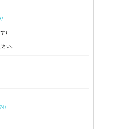
8/
ます）
ださい。
74/