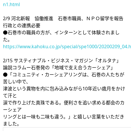
n1.html
2/9 河北新報 協働推進 石巻市職員、ＮＰＯ留学を報告
行政との連携必要
●石巻市の職員の方が、インターンとして体験されまし
た。
https://www.kahoku.co.jp/special/spe1000/20200209_04.
2/15 サスティナブル・ビジネス・マガジン「オルタナ」
論説コラムー石巻発の「地域で支え合うカーシェア」
●「コミュニティ・カーシェアリングは、石巻の人たちが
苦しい中で、
津波という異物を内に包み込みながら10年近い歳月をかけ
て汗と
涙で作り上げた真珠である。便利さを追い求める都会のカ
ーシェア
リングとは一味も二味も違う。」と嬉しい言葉をいただき
ました。