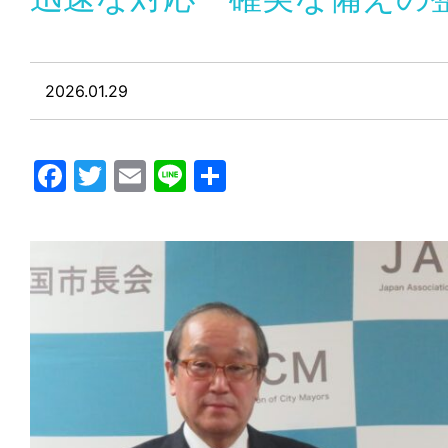
2026.01.29
Facebook
Twitter
Email
Line
共
有