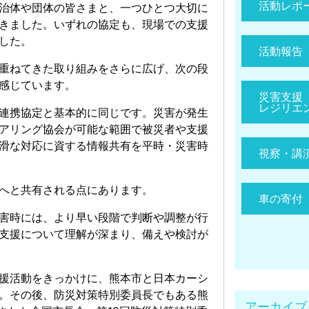
活動レポ
治体や団体の皆さまと、一つひとつ大切に
きました。いずれの協定も、現場での支援
した。
活動報告
重ねてきた取り組みをさらに広げ、次の段
感じています。
災害支援
レジリエ
連携協定と基本的に同じです。災害が発生
アリング協会が可能な範囲で被災者や支援
滑な対応に資する情報共有を平時・災害時
視察・講
へと共有される点にあります。
車の寄付
害時には、より早い段階で判断や調整が行
支援について理解が深まり、備えや検討が
援活動をきっかけに、熊本市と日本カーシ
。その後、防災対策特別委員長でもある熊
アーカイブ