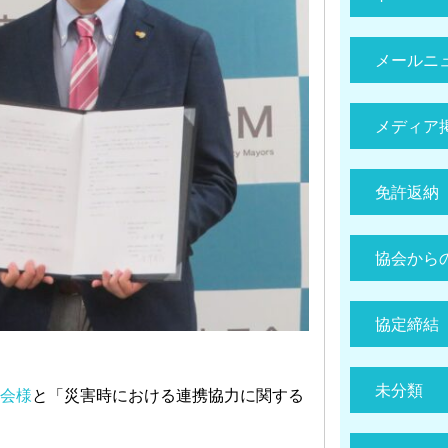
メールニ
メディア
免許返納
協会から
協定締結
未分類
会様
と「災害時における連携協力に関する