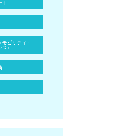
ート
（モビリティ・
ンス）
演