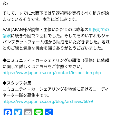
た。
そして、すでに水面下では早速視察を実行すべく動きが始
まっているそうです。本当に楽しみです。
AAR JAPAN様が調整・主催いただくのは昨年の
川俣町での
講演
に続き今回で２回目でした。そしてそのいずれもジャ
パンプラットフォーム様から助成をいただきました。地域
とのご縁と貴重な機会を賜りありがとうございました。
◆コミュニティ・カーシェアリングの講演（研修）に依頼
に関して詳しくはこちらをご参照ください。
https://www.japan-csa.org/contact/inspection.php
◆スタッフ募集
コミュニティ・カーシェアリングを地域に届けるコーディ
ネーター職を募集中です。
https://www.japan-csa.org/blog/archives/6699
Facebook
Twitter
Email
Line
共