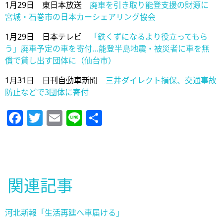
1月29日 東日本放送
廃車を引き取り能登支援の財源に
宮城・石巻市の日本カーシェアリング協会
1月29日 日本テレビ
「鉄くずになるより役立ってもら
う」廃車予定の車を寄付…能登半島地震・被災者に車を無
償で貸し出す団体に（仙台市）
1月31日 日刊自動車新聞
三井ダイレクト損保、交通事故
防止などで3団体に寄付
Facebook
Twitter
Email
Line
共
有
関連記事
河北新報「生活再建へ車届ける」