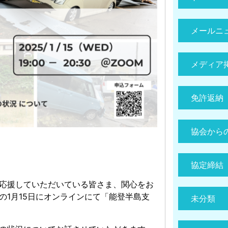
メールニ
メディア
免許返納
協会から
協定締結
応援していただいている皆さま、関心をお
1月15日にオンラインにて「能登半島支
未分類