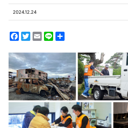
2024.12.24
Facebook
Twitter
Email
Line
共
有