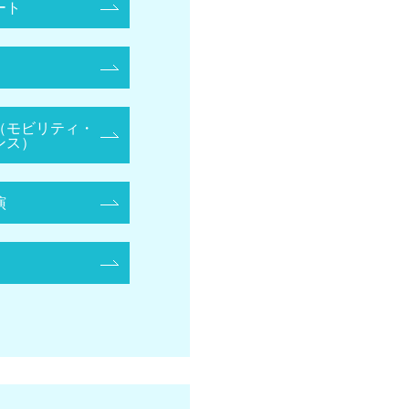
ート
（モビリティ・
ンス）
演