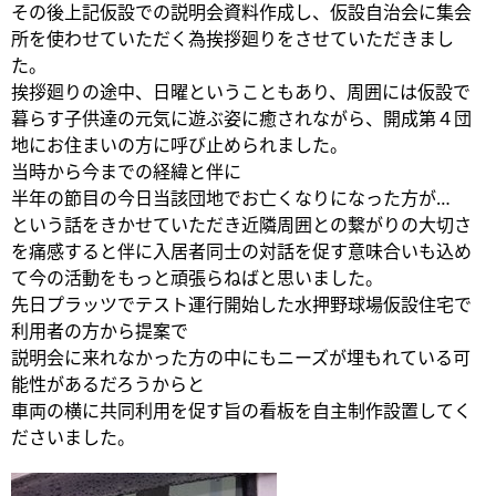
その後上記仮設での説明会資料作成し、仮設自治会に集会
所を使わせていただく為挨拶廻りをさせていただきまし
た。
挨拶廻りの途中、日曜ということもあり、周囲には仮設で
暮らす子供達の元気に遊ぶ姿に癒されながら、開成第４団
地にお住まいの方に呼び止められました。
当時から今までの経緯と伴に
半年の節目の今日当該団地でお亡くなりになった方が…
という話をきかせていただき近隣周囲との繋がりの大切さ
を痛感すると伴に入居者同士の対話を促す意味合いも込め
て今の活動をもっと頑張らねばと思いました。
先日プラッツでテスト運行開始した水押野球場仮設住宅で
利用者の方から提案で
説明会に来れなかった方の中にもニーズが埋もれている可
能性があるだろうからと
車両の横に共同利用を促す旨の看板を自主制作設置してく
ださいました。