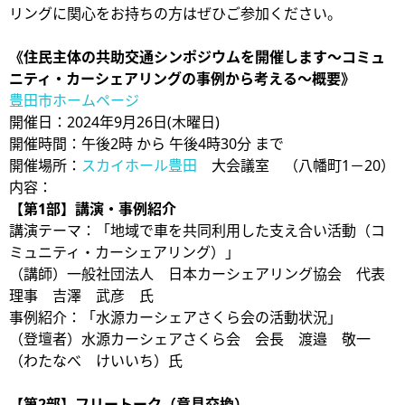
リングに関心をお持ちの方はぜひご参加ください。
《住民主体の共助交通シンポジウムを開催します～コミュ
ニティ・カーシェアリングの事例から考える～概要》
豊田市ホームページ
開催日：2024年9月26日(木曜日)
開催時間：午後2時 から 午後4時30分 まで
開催場所：
スカイホール豊田
大会議室 （八幡町1－20）
内容：
【第1部】講演・事例紹介
講演テーマ：「地域で車を共同利用した支え合い活動（コ
ミュニティ・カーシェアリング）」
（講師）一般社団法人 日本カーシェアリング協会 代表
理事 吉澤 武彦 氏
事例紹介：「水源カーシェアさくら会の活動状況」
（登壇者）水源カーシェアさくら会 会長 渡邉 敬一
（わたなべ けいいち）氏
【第2部】フリートーク（意見交換）