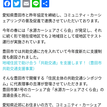
Facebook
Twitter
Email
Line
共
有
愛知県豊田市と昨年協定を締結し、コミュニティ・カーシ
ェアリングの普及促進で連携させていただいております。
今年の春には「水源カーシェアさくら会」が発足し、それ
に続く形で現在堤地区でも２地域目として堤地区でテスト
運行が実施されています。
豊田市では共助交通に力を入れていて今年度新たに支援制
度も創設されました。
地域住民で助け合う「共助交通」を支援します！（豊田市
共助交通支援事業）
そんな豊田市で開催する「住民主体の共助交通シンポジウ
ム」に代表理事の吉澤が登壇させていただきます。
豊田市第1号のカーシェア会「水源カーシェアさくら会」の
渡邉会長と共に。
愛知県近郊にお住まいの方で、コミュニティ・カーシェア