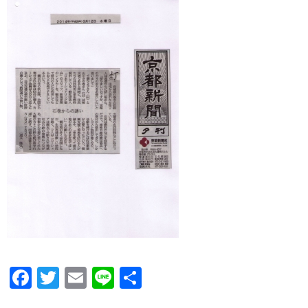
Facebook
Twitter
Email
Line
共
有