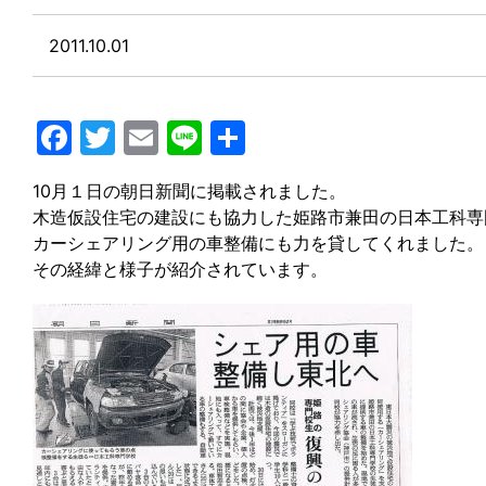
2011.10.01
Facebook
Twitter
Email
Line
共
有
10月１日の朝日新聞に掲載されました。
木造仮設住宅の建設にも協力した姫路市兼田の日本工科専
カーシェアリング用の車整備にも力を貸してくれました。
その経緯と様子が紹介されています。