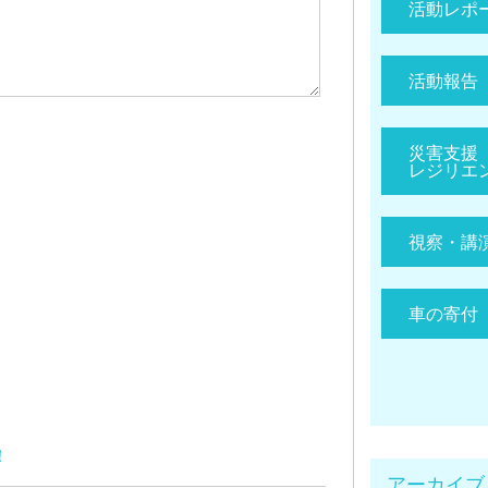
活動レポ
活動報告
災害支援
レジリエ
視察・講
車の寄付
！
アーカイブ