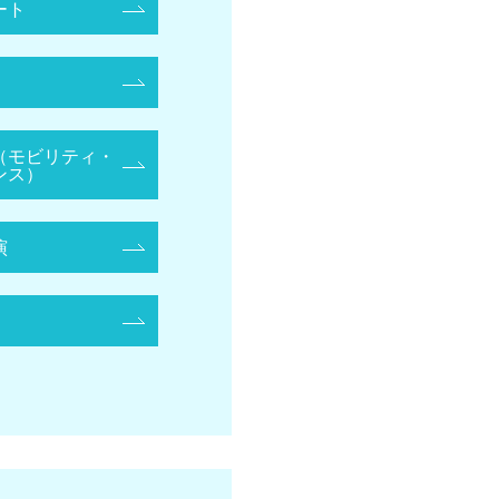
ート
（モビリティ・
ンス）
演