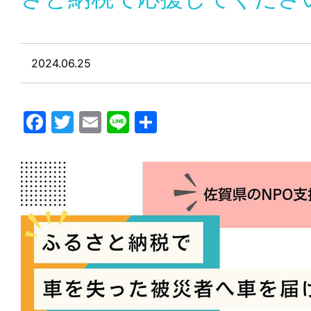
2024.06.25
Facebook
Twitter
Email
Line
共
有