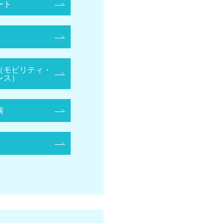
ート
（モビリティ・
ンス）
演