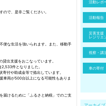
活動レポ
すので、是非ご覧ください。
活動報告
災害支援
レジリエ
不便な生活を強いられます。また、移動手
視察・講
償の貸出支援をおこなっています。
2,533件となりました。
車の寄付
現状寄付や助成金等で捻出しています。
援車両が500台以上になる可能性もありま
を届けるために「ふるさと納税」でのご支
アーカイブ