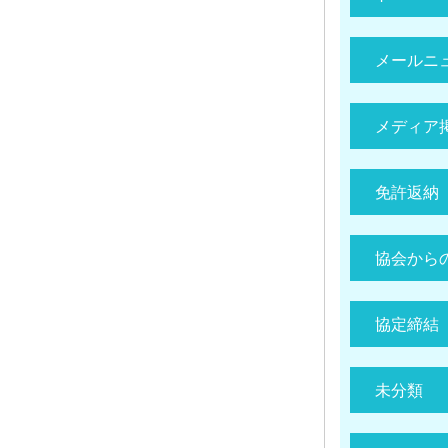
メールニ
メディア
免許返納
協会から
協定締結
未分類