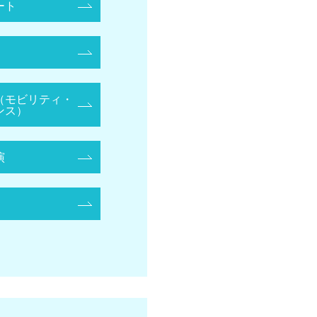
ート
（モビリティ・
ンス）
演