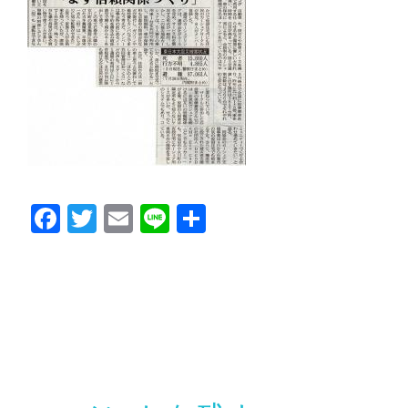
Facebook
Twitter
Email
Line
共
有