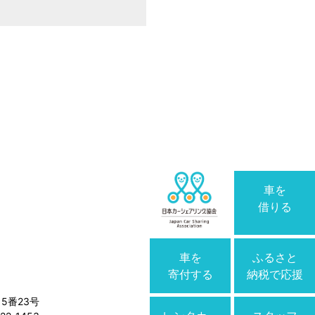
車を
借りる
車を
ふるさと
寄付する
納税で応援
5番23号