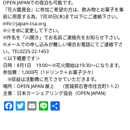
OPEN JAPANでの宿泊も可能です。
『花火鑑賞会』に参加ご希望の方は、飲み物とお菓子を事
前に用意する為、7月30日(木)まで以下にご連絡下さい。
info☆japan-csa.org
※☆を@に変更して下さい。
※件名を「川開き」でお名前ご連絡先をお知らせ下さい。
※メールでの申し込みが難しい場合お電話にてご連絡下さ
い。TEL0225-22-1453
＜以下概要です＞
日時：8月1日 19:00～※花火開始は19:30～になります。
参加費：1,000円（1ドリンク＋お菓子少々）
※収益は活動費に充てさせていただきます。
場所：OPEN JAPAN 屋上 （宮城県石巻市住吉町1-1-2）
主催：日本カーシェアリング協会（OPEN JAPAN)
Facebook
Twitter
Email
Line
共
有