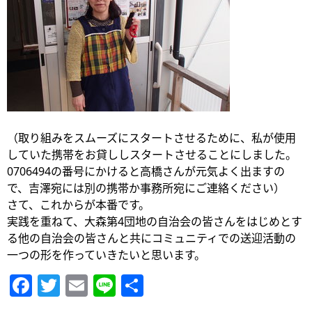
（取り組みをスムーズにスタートさせるために、私が使用
していた携帯をお貸ししスタートさせることにしました。
0706494の番号にかけると高橋さんが元気よく出ますの
で、吉澤宛には別の携帯か事務所宛にご連絡ください）
さて、これからが本番です。
実践を重ねて、大森第4団地の自治会の皆さんをはじめとす
る他の自治会の皆さんと共にコミュニティでの送迎活動の
一つの形を作っていきたいと思います。
Facebook
Twitter
Email
Line
共
有