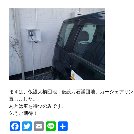
まずは、仮設大橋団地、仮設万石浦団地、カーシェアリン
置しました。
あとは車を待つのみです。
乞うご期待！
Facebook
Twitter
Email
Line
共