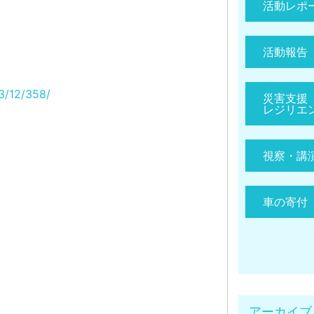
活動レポ
活動報告
03/12/358/
災害支援
レジリエ
視察・講
車の寄付
アーカイブ