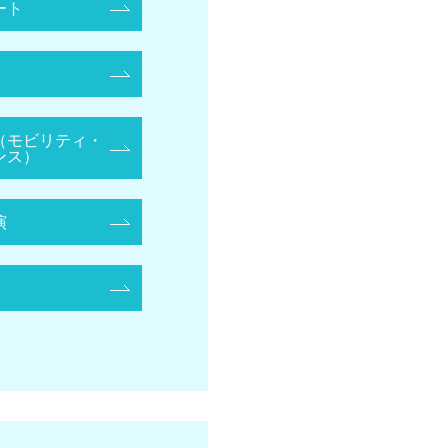
ート
（モビリティ・
ンス）
演