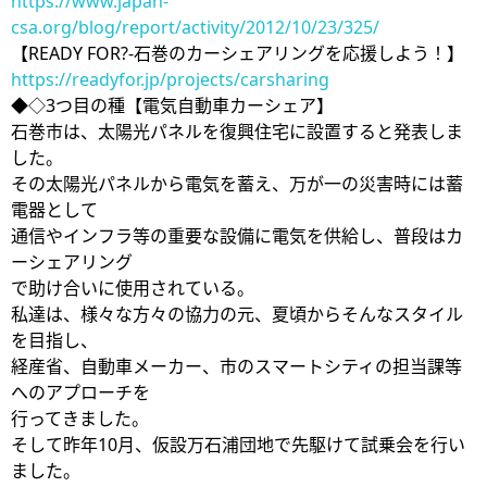
https://www.japan-
csa.org/blog/report/activity/2012/10/23/325/
【READY FOR?-石巻のカーシェアリングを応援しよう！】
https://readyfor.jp/projects/carsharing
◆◇3つ目の種【電気自動車カーシェア】
石巻市は、太陽光パネルを復興住宅に設置すると発表しま
した。
その太陽光パネルから電気を蓄え、万が一の災害時には蓄
電器として
通信やインフラ等の重要な設備に電気を供給し、普段はカ
ーシェアリング
で助け合いに使用されている。
私達は、様々な方々の協力の元、夏頃からそんなスタイル
を目指し、
経産省、自動車メーカー、市のスマートシティの担当課等
へのアプローチを
行ってきました。
そして昨年10月、仮設万石浦団地で先駆けて試乗会を行い
ました。