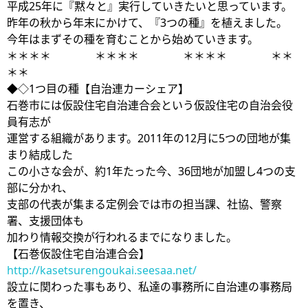
平成25年に『黙々と』実行していきたいと思っています。
昨年の秋から年末にかけて、『3つの種』を植えました。
今年はまずその種を育むことから始めていきます。
＊＊＊＊ ＊＊＊＊ ＊＊＊＊ ＊＊
＊＊
◆◇1つ目の種【自治連カーシェア】
石巻市には仮設住宅自治連合会という仮設住宅の自治会役
員有志が
運営する組織があります。2011年の12月に5つの団地が集
まり結成した
この小さな会が、約1年たった今、36団地が加盟し4つの支
部に分かれ、
支部の代表が集まる定例会では市の担当課、社協、警察
署、支援団体も
加わり情報交換が行われるまでになりました。
【石巻仮設住宅自治連合会】
http://kasetsurengoukai.seesaa.net/
設立に関わった事もあり、私達の事務所に自治連の事務局
を置き、