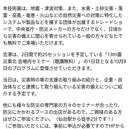
本技術展は、地震・津波対策、また、水害・土砂災害・落
雷・突風・竜巻・火山などの自然災害への対策に特化した
システムや製品などを擁する団体が出展するトレードショ
ーで、中央省庁・防災メーカーの方々だけでなく、日頃か
ら災害の備えに関心を寄せられている一般の方々どなたで
も無料でご来場いただけます。
吉澤は、2日間で約25セッションを予定している「13th震
災東北 会場内セミナー（聴講無料）」 の1日目となる10月8
日のプログラムに登壇させていただきます。
当日は、災害時の車の支援の取り組みの紹介と、企業・自
治体などと連携して取り組んでいる災害の備えについご紹
介する予定です。
他にも様々な防災の専門家の方々のセミナーが合ったり、
防災にかかわるブースの出店があるので、ご興味のある方
はぜひご参加ください。（仙台駅から徒歩2分です！）
（ご参加いただくには、事前に申込が必要ですのでHPから