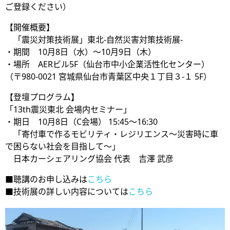
ご登録ください）
【開催概要】
「震災対策技術展」東北-自然災害対策技術展-
・期間 10月8日（水）～10月9日（木）
・場所 AERビル5F（仙台市中小企業活性化センター）
（〒980-0021 宮城県仙台市青葉区中央１丁目３-１ 5F）
【登壇プログラム】
「13th震災東北 会場内セミナー」
・期日 10月8日（C会場） 15:45～16:30
「寄付車で作るモビリティ・レジリエンス～災害時に車
で困らない社会を目指して～」
日本カーシェアリング協会 代表 吉澤 武彦
■聴講のお申し込みは
こちら
■技術展の詳しい内容については
こちら